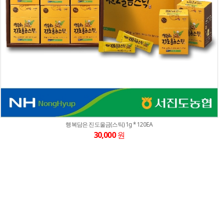
행복담은 진도울금(스틱) 1g * 120EA
30,000
원