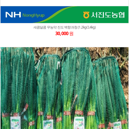
새콤달콤 무농약 진도 백향과청 (1.2kg/2.4kg)
30,000
원