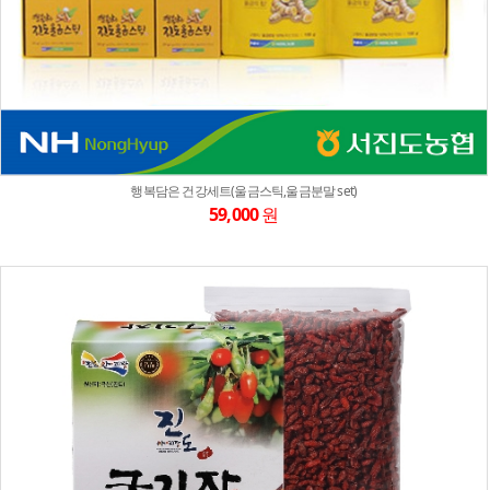
행복담은 건강세트(울금스틱,울금분말 set)
59,000
원