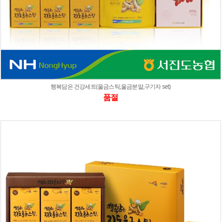
행복담은 건강세트(울금스틱,울금분말,구기자 set)
품절