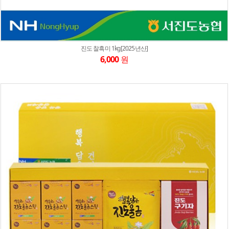
진도 찰흑미 1kg[2025년산]
6,000
원