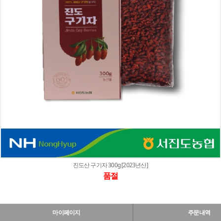
진도산 구기자 300g [2023년산]
품절
마이페이지
주문내역