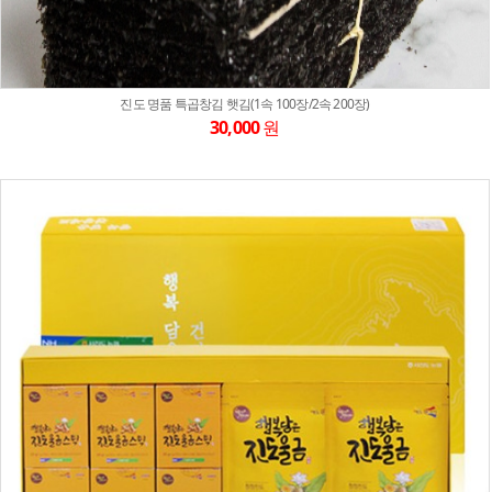
진도 명품 특곱창김 햇김(1속 100장/2속 200장)
30,000
원