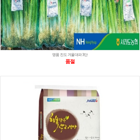
명품 진도 겨울대파 3단
품절