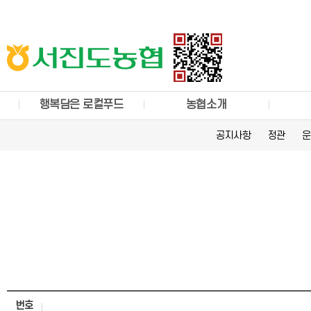
행복담은 로컬푸드
농협소개
공지사항
정관
운
번호