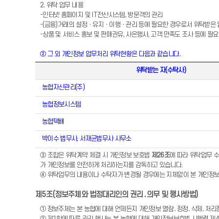
2. 위탁 업무 내용
-인터넷 홈페이지 및 IT전산시스템, 방문객의 관리
-(금융)거래의 설정ㆍ유지ㆍ이행ㆍ관리 등에 필요한 경우로서 위탁받은 
-상품 및 서비스 홍보 및 판매권유, 사은행사, 고객 만족도 조사 등에 
② 그 외 개인정보 업무처리 위탁현황은 다음과 같습니다.
위탁받는 자(수탁사)
농협자산관리(주)
농협정보시스템
농협택배
박이수 법무사, 서재균법무사 사무소
③ 조합은 위탁계약 체결 시 개인정보 보호법
제26조
에 따라 위탁업무 수
가 개인정보를 안전하게 처리하는지를 감독하고 있습니다.
④ 위탁업무의 내용이나 수탁자가 변경될 경우에는 지체없이 본 개인정
제5조(정보주체와 법정대리인의 권리․의무 및 행사방법)
① 정보주체는 본 농협에 대해 언제든지 개인정보 열람․정정․삭제․처리정
② 제1항에 따른 권리 행사는 본 농협에 대해 개인정보보호법 시행령 제41