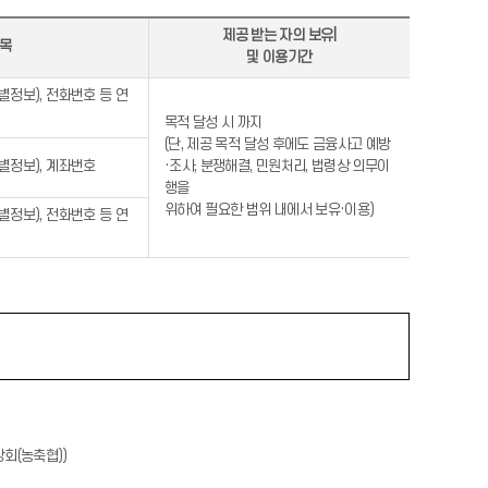
제공 받는 자의 보유|
항목
및 이용기간
정보), 전화번호 등 연
목적 달성 시 까지
(단, 제공 목적 달성 후에도 금융사고 예방
별정보), 계좌번호
·조사, 분쟁해결, 민원처리, 법령상 의무이
행을
위하여 필요한 범위 내에서 보유·이용)
정보), 전화번호 등 연
앙회(농축협))