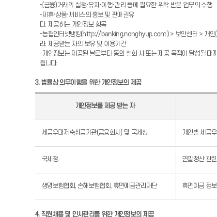
-(금융)거래의 설정·유지·이행·관리 등에 필요한 위탁 받은 업무의 수행
-제휴·상품·서비스의 홍보 및 판매권유
다. 제공하는 개인정보 항목
-농협인터넷뱅킹(http://banking.nonghyup.com) > 보안센터
라. 제공받는 자의 보유 및 이용기간
-개인정보는 제공된 날로부터 동의 철회 시 또는 제공 목적이 달성될 때
됩니다.
3. 법률상 의무이행을 위한 개인정보의 제공
개인정보를 제공 받는 자
세금우대저축취급기관(금융회사) 및 국세청
개인별 세금우
국세청
연말정산 관련
생명보험협회, 손해보험협회, 휴면예금관리재단
휴면예금 정보
4. 직원채용 및 인사관리를 위한 개인정보의 제공