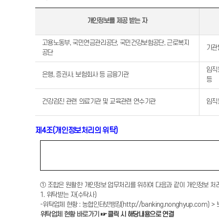
개인정보를 제공 받는 자
고용노동부, 국민연금관리공단, 국민건강보험공단, 근로복지
기관
공단
임직
은행, 증권사, 보험회사 등 금융기관
등
건강검진 관련 의료기관 및 교육관련 연수기관
임직
제4조(개인정보처리의 위탁)
① 조합은 원활한 개인정보 업무처리를 위하여 다음과 같이 개인정보 처
1. 위탁받는 자(수탁사)
-위탁업체 현황 : 농협인터넷뱅킹(http://banking.nonghyup.co
위탁업체 현황 바로가기
☞ 클릭 시 해당내용으로 연결