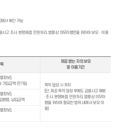
))에서 확인 가능
금융사고 조사, 분쟁해결, 민원처리, 법령상 의무이행만을 위하여 보유ㆍ이용
제공 받는 자의 보유
항목
및 이용기간
별정보),
일·가입금액·만기일
목적 달성 시 까지
(단, 제공 목적 달성 후에도 금융사고 예방
별정보),
·조사, 분쟁해결, 민원처리, 법령상 의무이
납입방법, 납입금액
행을 위하여 필요한 범위 내에서 보유·이
용)
별정보),