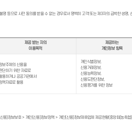
소불명 등으로 사전 동의를 받을 수 없는 경우로서 명백히 고객 또는 제3자의 급박한 생명,
제공 받는 자의
제공하는
이용목적
개인정보 항목
개인식별정보,
정보주체의 신용을
신용거래정보,
판단하기 위한 자료로
신용능력정보,
활용하거나 공공기관에서
신용도판단정보,
정책자료로 활용
신용평가를 위한 정보
 > 개인(신용)정보보호 > 개인(신용)정보정책 > 개인(신용)정보제휴업체 제공현황(중앙회(농축협