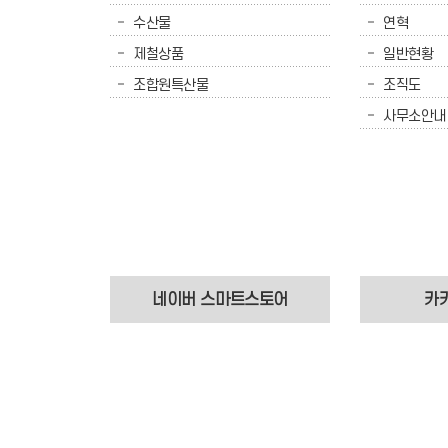
수산물
연혁
제철상품
일반현황
조합원특산물
조직도
사무소안내
네이버 스마트스토어
카